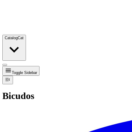
Catalog
Cat
Toggle Sidebar
Bicudos