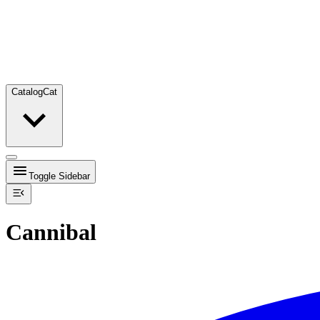
Catalog
Cat
Toggle Sidebar
Cannibal