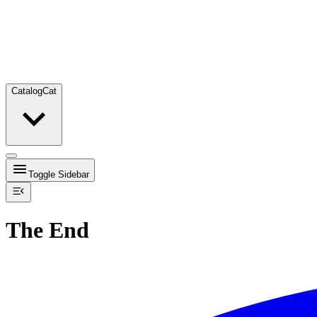
Catalog
Cat
Toggle Sidebar
The End