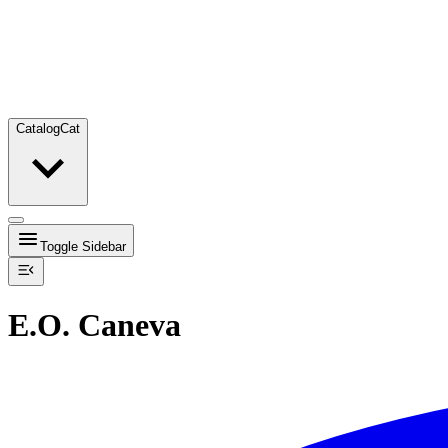
Catalog
Cat
Toggle Sidebar
E.O. Caneva