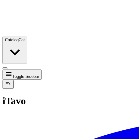
Catalog
Cat
Toggle Sidebar
iTavo