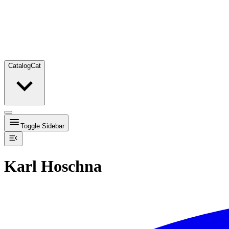
Catalog
Cat
Toggle Sidebar
Karl Hoschna