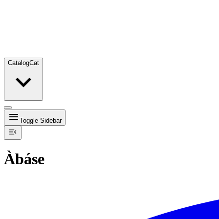
Catalog
Cat
Toggle Sidebar
Àbáse