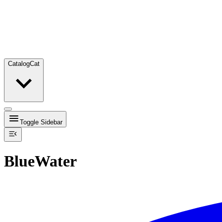
Catalog
Cat
Toggle Sidebar
BlueWater