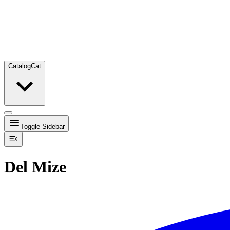
Catalog
Cat
Toggle Sidebar
Del Mize