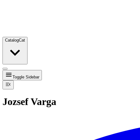
Catalog
Cat
Toggle Sidebar
Jozsef Varga