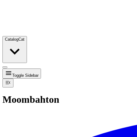
Catalog
Cat
Toggle Sidebar
Moombahton