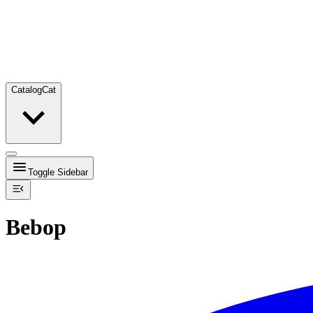
Catalog
Cat
Toggle Sidebar
Bebop