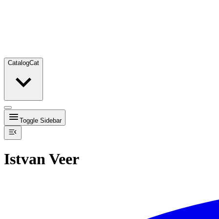
Catalog
Cat
Toggle Sidebar
Istvan Veer