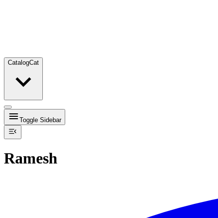
Catalog
Cat
Toggle Sidebar
Ramesh