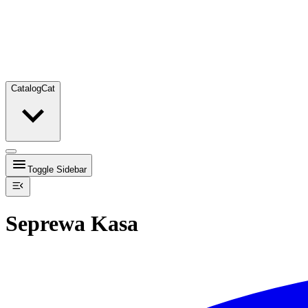
Catalog
Cat
Toggle Sidebar
Seprewa Kasa