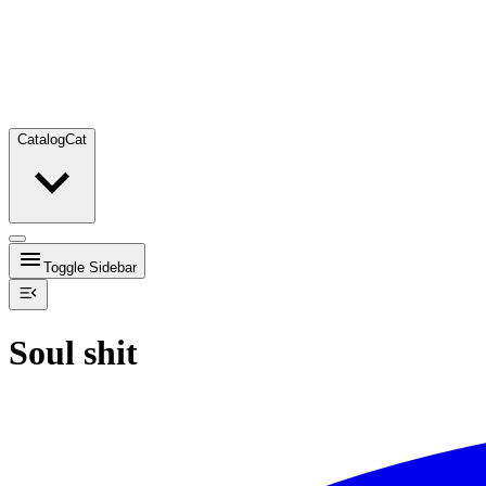
Catalog
Cat
Toggle Sidebar
Soul shit