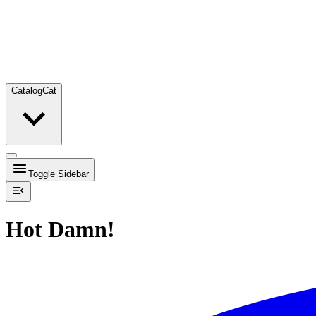
Catalog
Cat
Toggle Sidebar
Hot Damn!