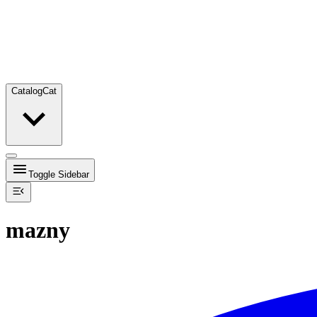
Catalog
Cat
Toggle Sidebar
mazny